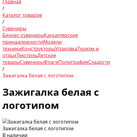
Главная
/
Каталог товаров
/
Сувениры
Бизнес-сувениры
Канцелярские
принадлежности
Модели
техники
Конструкторы
Упаковка
Туризм и
отдых
Текстиль
Детские
товары
Сувениры
Флаги
Полиграфия
Сладости
/
Зажигалка белая с логотипом
Зажигалка белая с
логотипом
Зажигалка белая с логотипом
В наличии