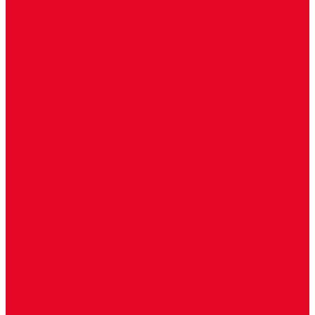
Канцелярские принадлежности
Конструкторы
Модели техники
Упаковка
Туризм и отдых
Текстиль
Детские товары
Сувениры
Полиграфия
Сладости
Флаги
Оплата
Доставка
Контакты
...
Главная
Каталог
Бизнес-сувениры
Канцелярские принадлежности
Конструкторы
Модели техники