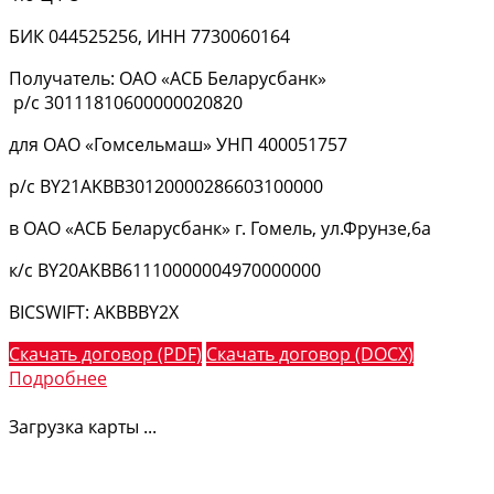
БИК 044525256, ИНН 7730060164
Получатель: ОАО «АСБ Беларусбанк»
р/с 30111810600000020820
для ОАО «Гомсельмаш» УНП 400051757
р/с BY21AKBB30120000286603100000
в ОАО «АСБ Беларусбанк» г. Гомель, ул.Фрунзе,6а
к/с BY20AKBB61110000004970000000
BICSWIFT: AKBBBY2X
Скачать договор (PDF)
Скачать договор (DOCX)
Подробнее
Загрузка карты ...