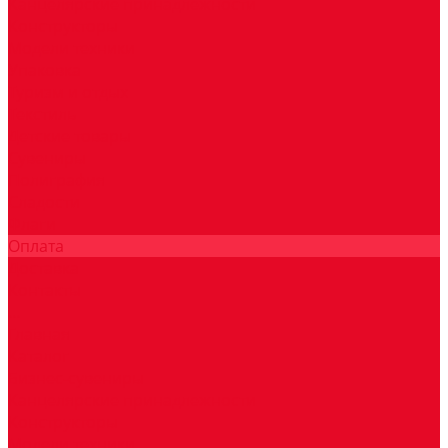
Канцелярские принадлежности
Конструкторы
Модели техники
Упаковка
Туризм и отдых
Текстиль
Детские товары
Сувениры
Полиграфия
Сладости
Флаги
Оплата
Доставка
Контакты
...
Главная
Каталог
Бизнес-сувениры
Канцелярские принадлежности
Конструкторы
Модели техники