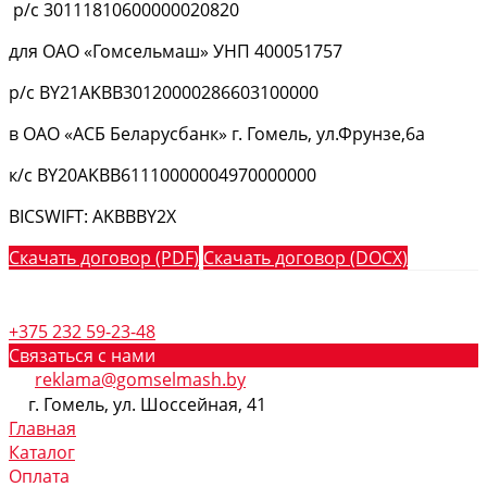
р/с 30111810600000020820
для ОАО «Гомсельмаш» УНП 400051757
р/с BY21AKBB30120000286603100000
в ОАО «АСБ Беларусбанк» г. Гомель, ул.Фрунзе,6а
к/с BY20AKBB61110000004970000000
BICSWIFT: AKBBBY2X
Скачать договор (PDF)
Скачать договор (DOCX)
+375 232 59-23-48
Связаться с нами
reklama@gomselmash.by
г. Гомель, ул. Шоссейная, 41
Главная
Каталог
Оплата